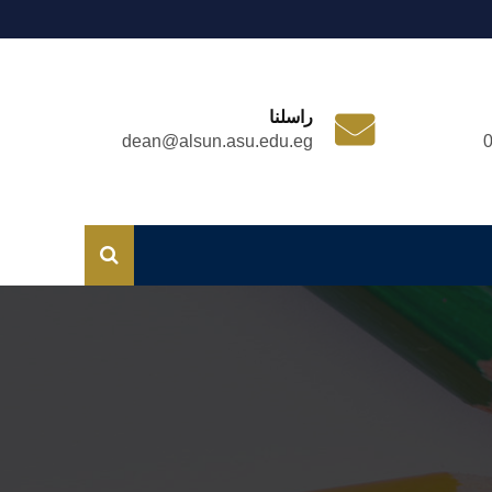
راسلنا
dean@alsun.asu.edu.eg