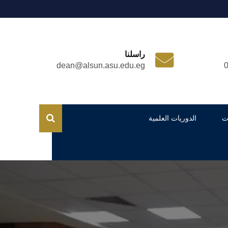
راسلنا
dean@alsun.asu.edu.eg
ت
الدوريات العلمية