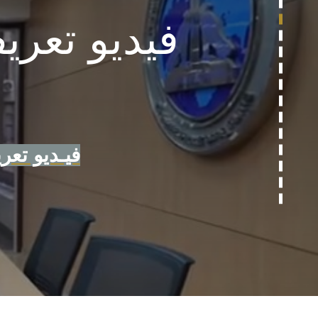
فيديو تعريفي ببرامج كلية الألسن للطلاب الوافدين