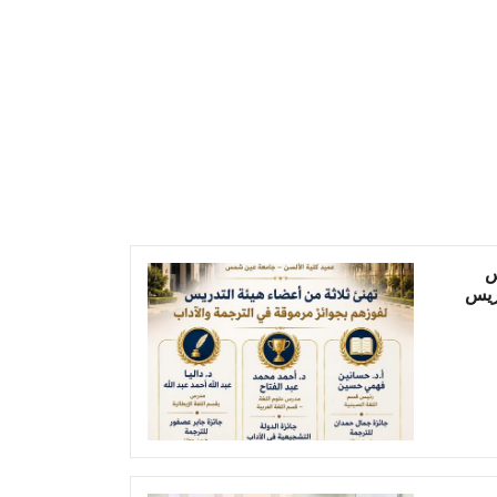
س
دريس