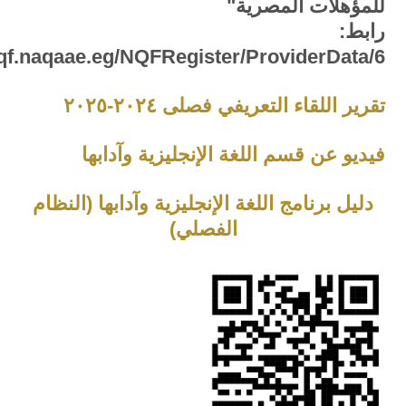
للمؤهلات المصرية"
رابط:
nqf.naqaae.eg/NQFRegister/ProviderData/6
تقرير اللقاء التعريفي فصلى ٢٠٢٤-٢٠٢٥
فيديو عن قسم اللغة الإنجليزية وآدابها
دليل برنامج اللغة الإنجليزية وآدابها (النظام
الفصلي)