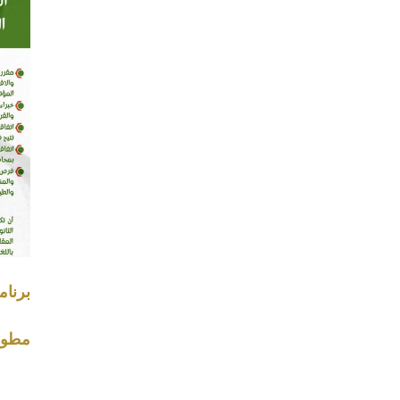
برنام
مطوية