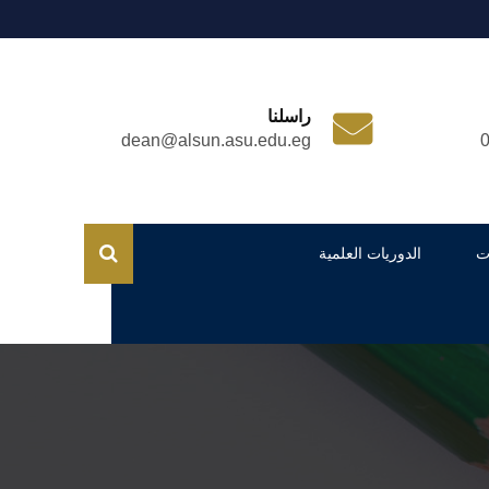
راسلنا
dean@alsun.asu.edu.eg
ت
الدوريات العلمية