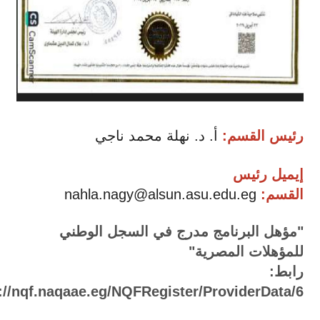
رئيس القسم:
أ. د. نهلة محمد ناجي
إيميل رئيس
القسم:
nahla.nagy@alsun.asu.edu.eg
"مؤهل البرنامج مدرج في السجل الوطني
للمؤهلات المصرية"
رابط:
://nqf.naqaae.eg/NQFRegister/ProviderData/6