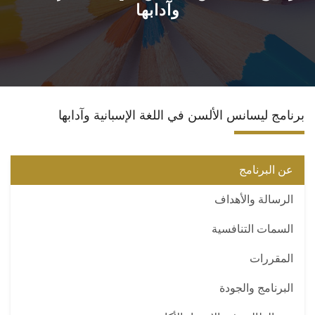
وآدابها
الأقسام
برامج الساعات المعتمدة
المكاتب والمراكز والوحدات
برنامج ليسانس الألسن في اللغة الإسبانية وآدابها
الدوريات العلمية
عن البرنامج
الكلمة الافتتاحية للخطة الاستراتيجية ٢٠٢٤-٢٠٢٩
الرسالة والأهداف
تواصل معنا
السمات التنافسية
المقررات
البرنامج والجودة