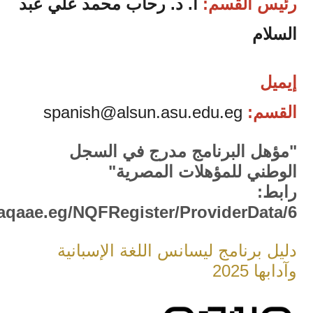
رئيس القسم:
أ. د. رحاب محمد علي عبد
السلام
إيميل
القسم:
spanish@alsun.asu.edu.eg
"مؤهل البرنامج مدرج في السجل
الوطني للمؤهلات المصرية"
رابط:
naqaae.eg/NQFRegister/ProviderData/6
دليل برنامج ليسانس اللغة الإسبانية
وآدابها 2025