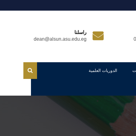
راسلنا
dean@alsun.asu.edu.eg
ت
الدوريات العلمية