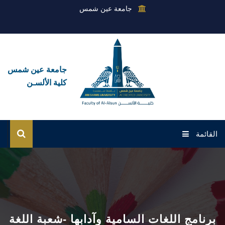
جامعة عين شمس
جامعة عين شمس
كلية الألسـن
القائمة
الرئيسية
عن الكلية
القطاعات
برنامج اللغات السامية وآدابها -شعبة اللغة