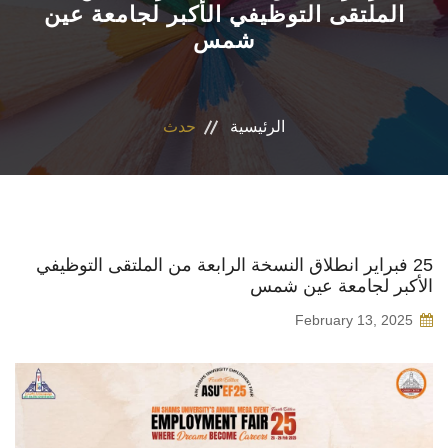
الملتقى التوظيفي الأكبر لجامعة عين
شمس
الأقسام
برامج الساعات المعتمدة
الرئيسية
حدث
المكاتب والمراكز والوحدات
الدوريات العلمية
الكلمة الافتتاحية للخطة الاستراتيجية ٢٠٢٤-٢٠٢٩
25 فبراير انطلاق النسخة الرابعة من الملتقى التوظيفي
الأكبر لجامعة عين شمس
تواصل معنا
February 13, 2025