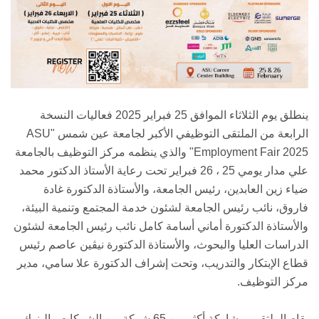
ينطلق يوم الثلاثاء الموافق 25 فبراير 2025 فعاليات النسخة
الرابعة من الملتقى التوظيفي الأكبر لجامعة عين شمس "ASU
Employment Fair 2025" والذي ينظمه مركز التوظيف بالجامعة
علي مدار يومي 25 ، 26 فبراير تحت رعاية الأستاذ الدكتور محمد
ضياء زين العابدين، رئيس الجامعة، والأستاذة الدكتورة غادة
فاروق، نائب رئيس الجامعة لشئون خدمة المجتمع وتنمية البيئة،
والأستاذة الدكتورة أماني أسامة كامل نائب رئيس الجامعة لشئون
الدراسات العليا والبحوث، والأستاذة الدكتورة نيڤين عاصم رئيس
قطاع الإبتكار والتدريب، وتحت إشراف الدكتورة علا سامي، مدير
مركز التوظيف.
يقام الملتقى بمشاركة أكثر من 65 شركة من الشركات والبنوك