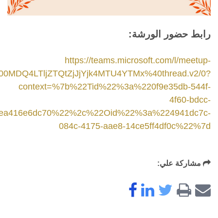
رابط حضور الورشة:
https://teams.microsoft.com/l/meetup-
0MDQ4LTljZTQtZjJjYjk4MTU4YTMx%40thread.v2/0?
context=%7b%22Tid%22%3a%220f9e35db-544f-
4f60-bdcc-
ea416e6dc70%22%2c%22Oid%22%3a%224941dc7c-
084c-4175-aae8-14ce5ff4df0c%22%7d
مشاركة علي: