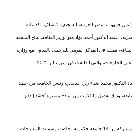
 رئيس جمهورية مصر العربية، لتشجيع واكتشاف الكفاءات
ة، اعتمد الدكتور أحمد فؤاد هنو، وزير الثقافة، نتائج النسخة
الثقافة، ممثلة في المركز القومي للترجمة، بالتعاون مع وزارة
ى للجامعات، والتي انطلقت في شهر يناير 2025.
 الدكتور محمد ضياء زين العابدين، رئيس الجامعة من حصد
قة، وذلك بفضل ما قدّمته من نماذج متميزة تُجسّد إبداع
وكان المركز القومي للترجمة قد أعلن عن تلقي 32 مشاركة من 14 جامعة حكومية وخاصة، وشملت المقترحات