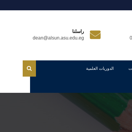
راسلنا
dean@alsun.asu.edu.eg
ت
الدوريات العلمية