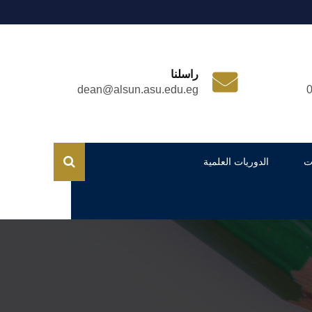
راسلنا
dean@alsun.asu.edu.eg
ت
الدوريات العلمية