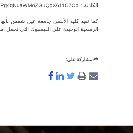
الكاذبة.: https://www.facebook.com/120120638173299/posts/pfbid0ECF3q3gAXWTrYQpJo2K8aGcu3u8VmtWC32jPC1LNePg4qNuaWMoZGuQgX611C7Cpl/
كما تفيد كلية الألسن جامعة عين شمس بأنها ت
الرسمية الوحيدة على الفيسبوك التي تحمل اسم كلية الألسن جامع
مشاركة علي: