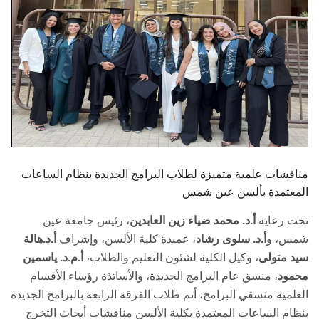
مناقشات علمية متميزة لطلاب البرامج الجديدة بنظام الساعات
المعتمدة بألسن عين شمس
تحت رعاية
أ.د. محمد ضياء زين العابدين
، رئيس جامعة عين
شمس، و
أ.د. سلوى رشاد
، عميدة كلية الألسن، وإشراف
أ.د.هالة
سيد متولى
، وكيل الكلية لشئون التعليم والطلاب،
أ.م.د. ياسمين
محمود
، منسق عام البرامج الجديدة، والأساتذة رؤساء الأقسام
العلمية منسقي البرامج، أتم طلاب الفرقة الرابعة بالبرامج الجديدة
بنظام الساعات المعتمدة بكلية الألسن مناقشات أبحاث التخرج