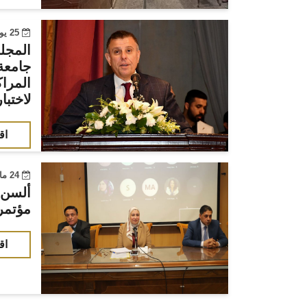
25 يونيو 2022
المجلس
جامع
المرا
لاختبا
اق
24 مارس 2022
ألسن 
مؤتمره
اق