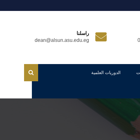
راسلنا
dean@alsun.asu.edu.eg
ت
الدوريات العلمية