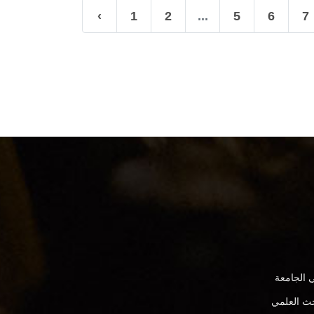
‹
1
2
...
5
6
7
 الجامعة
بحث العلمي