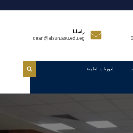
راسلنا
dean@alsun.asu.edu.eg
ت
الدوريات العلمية