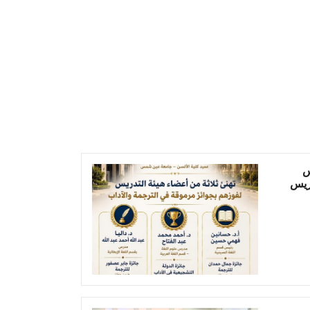
س
دريس